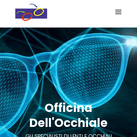
Video
Video
Player
Player
Officina
Dell'Occhiale
GLI SPECIALISTI DI LENTI E OCCHIALI