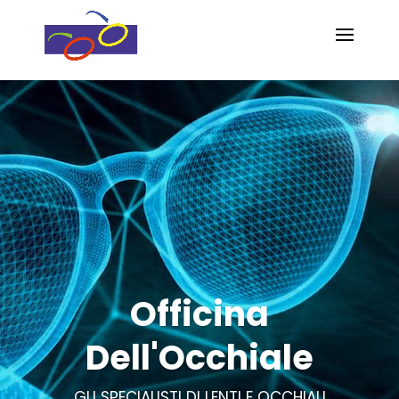
Video
Video
Player
Player
Officina
Dell'Occhiale
GLI SPECIALISTI DI LENTI E OCCHIALI