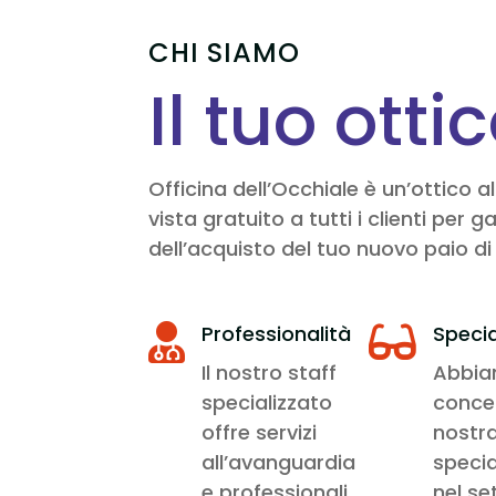
CHI SIAMO
Il tuo otti
Officina dell’Occhiale è un’ottico 
vista gratuito a tutti i clienti pe
dell’acquisto del tuo nuovo paio di 
Professionalità
Specia


Il nostro staff
Abbi
specializzato
conce
offre servizi
nostr
all’avanguardia
specia
e professionali
nel se