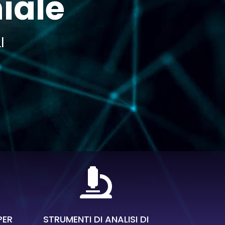
hiale
I

PER
STRUMENTI DI ANALISI DI