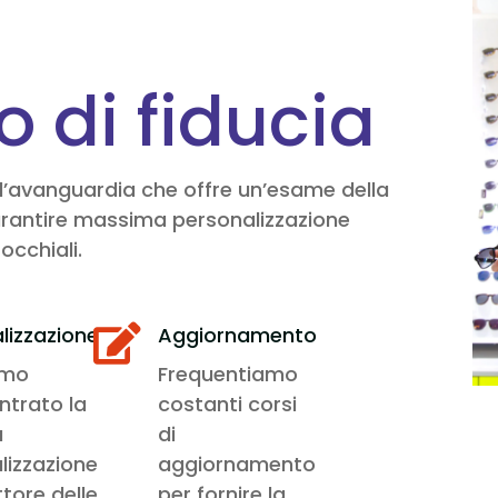
co di fiducia
all’avanguardia che offre un’esame della
r garantire massima personalizzazione
occhiali.
lizzazione
Aggiornamento

amo
Frequentiamo
ntrato la
costanti corsi
a
di
lizzazione
aggiornamento
ttore delle
per fornire la