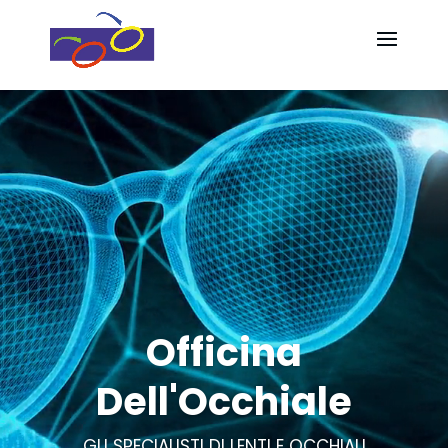
Video
Video
Player
Player
Officina
Dell'Occhiale
GLI SPECIALISTI DI LENTI E OCCHIALI