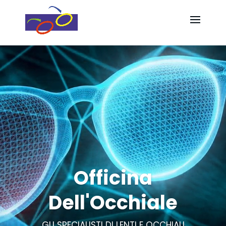
Video
Video
Player
Player
Officina
Dell'Occhiale
GLI SPECIALISTI DI LENTI E OCCHIALI