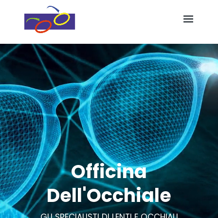
Video
Video
Player
Player
Officina
Dell'Occhiale
GLI SPECIALISTI DI LENTI E OCCHIALI