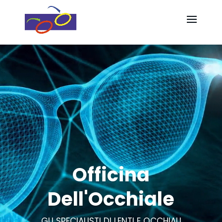
Video
Video
Player
Player
Officina
Dell'Occhiale
GLI SPECIALISTI DI LENTI E OCCHIALI