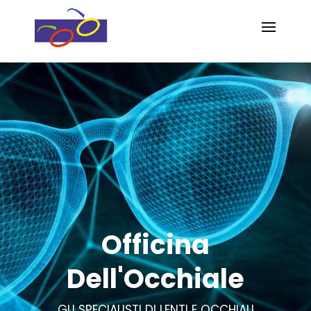
Video
Video
Player
Player
Officina
Dell'Occhiale
GLI SPECIALISTI DI LENTI E OCCHIALI