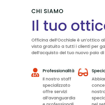
CHI SIAMO
Il tuo otti
Officina dell’Occhiale è un’ottico 
vista gratuito a tutti i clienti pe
dell’acquisto del tuo nuovo paio di 
Professionalità
Specia


Il nostro staff
Abbi
specializzato
conce
offre servizi
nostr
all’avanguardia
specia
e professionali
nel se