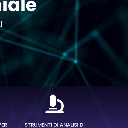
hiale
I

PER
STRUMENTI DI ANALISI DI