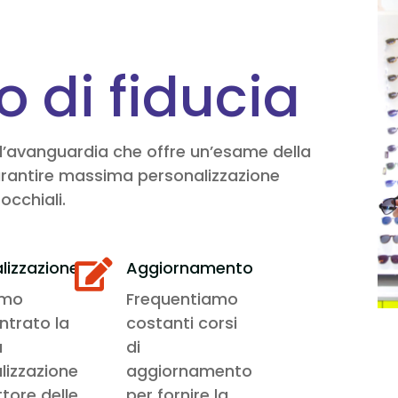
co di fiducia
all’avanguardia che offre un’esame della
r garantire massima personalizzazione
occhiali.
lizzazione
Aggiornamento

amo
Frequentiamo
ntrato la
costanti corsi
a
di
lizzazione
aggiornamento
ttore delle
per fornire la