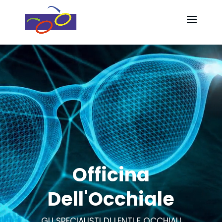
Video
Video
Player
Player
Officina
Dell'Occhiale
GLI SPECIALISTI DI LENTI E OCCHIALI