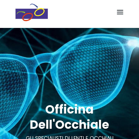
Video
Video
Player
Player
Officina
Dell'Occhiale
GLI SPECIALISTI DI LENTI E OCCHIALI