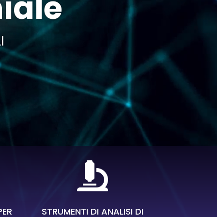
hiale
I

PER
STRUMENTI DI ANALISI DI