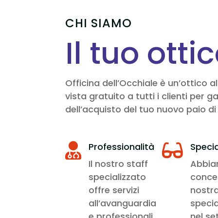
CHI SIAMO
Il tuo otti
Officina dell’Occhiale è un’ottico 
vista gratuito a tutti i clienti pe
dell’acquisto del tuo nuovo paio di 
Professionalità
Specia


Il nostro staff
Abbi
specializzato
conce
offre servizi
nostr
all’avanguardia
specia
e professionali
nel se