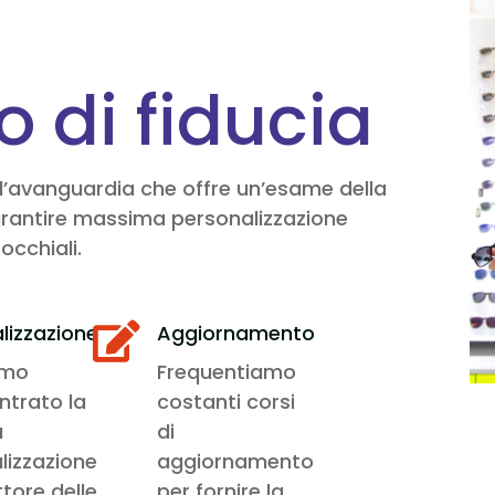
co di fiducia
all’avanguardia che offre un’esame della
r garantire massima personalizzazione
occhiali.
lizzazione
Aggiornamento

amo
Frequentiamo
ntrato la
costanti corsi
a
di
lizzazione
aggiornamento
ttore delle
per fornire la