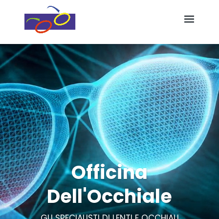
Video
Video
Player
Player
Officina
Dell'Occhiale
GLI SPECIALISTI DI LENTI E OCCHIALI