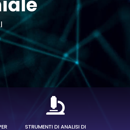
hiale
I

PER
STRUMENTI DI ANALISI DI