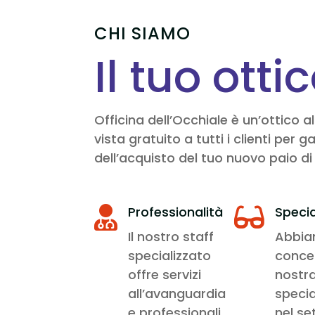
CHI SIAMO
Il tuo otti
Officina dell’Occhiale è un’ottico 
vista gratuito a tutti i clienti pe
dell’acquisto del tuo nuovo paio di 
Professionalità
Specia


Il nostro staff
Abbi
specializzato
conce
offre servizi
nostr
all’avanguardia
specia
e professionali
nel se