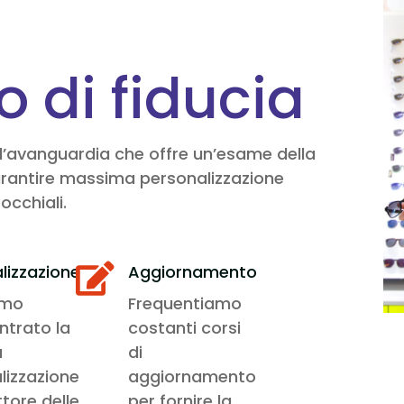
co di fiducia
all’avanguardia che offre un’esame della
r garantire massima personalizzazione
occhiali.
lizzazione
Aggiornamento

amo
Frequentiamo
ntrato la
costanti corsi
a
di
lizzazione
aggiornamento
ttore delle
per fornire la