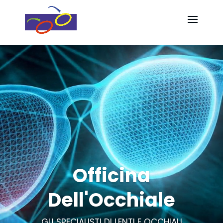
Video
Video
Player
Player
Officina
Dell'Occhiale
GLI SPECIALISTI DI LENTI E OCCHIALI