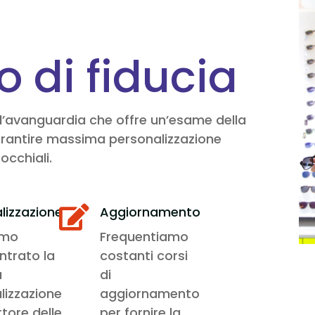
co di fiducia
all’avanguardia che offre un’esame della
r garantire massima personalizzazione
occhiali.
lizzazione
Aggiornamento

amo
Frequentiamo
ntrato la
costanti corsi
a
di
lizzazione
aggiornamento
ttore delle
per fornire la