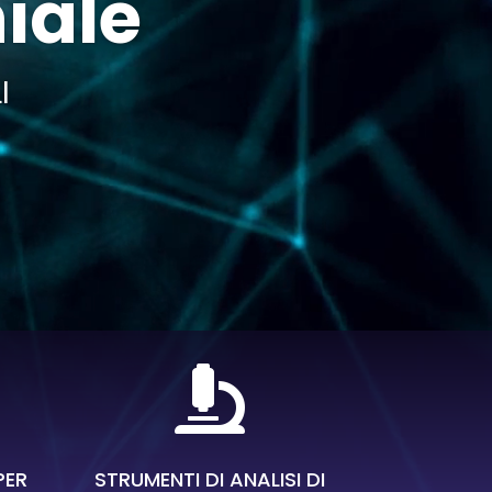
hiale
I

PER
STRUMENTI DI ANALISI DI