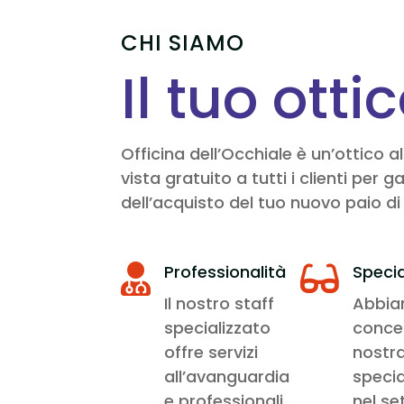
CHI SIAMO
Il tuo otti
Officina dell’Occhiale è un’ottico 
vista gratuito a tutti i clienti pe
dell’acquisto del tuo nuovo paio di 
Professionalità
Specia


Il nostro staff
Abbi
specializzato
conce
offre servizi
nostr
all’avanguardia
specia
e professionali
nel se