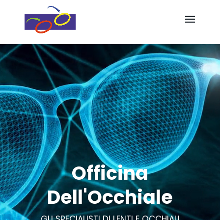
Video
Video
Player
Player
Officina
Dell'Occhiale
GLI SPECIALISTI DI LENTI E OCCHIALI