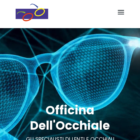
Video
Video
Player
Player
Officina
Dell'Occhiale
GLI SPECIALISTI DI LENTI E OCCHIALI